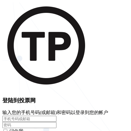
登陆到投票网
输入您的手机号码(或邮箱)和密码以登录到您的帐户