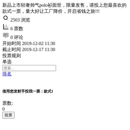
新品上市轻奢帅气polo衫面世，限量发售，请投上您最喜欢的
款式一票，量大好让工厂降价，开启省钱之旅!!!
2503 浏览
6 票数
0 评论
开始时间
2019-12-02 11:30
截止时间
2019-12-17 11:30
投票规则
单选
排名
借用您发财手投我一票：款式1
票数:
0
投票