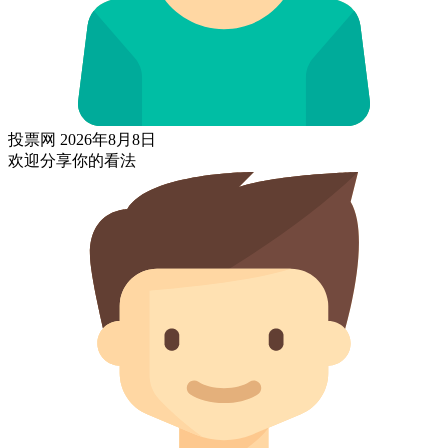
投票网
2026年8月8日
欢迎分享你的看法