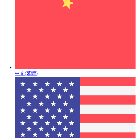
中文(繁體)