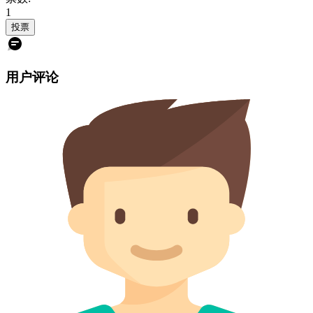
1
投票
用户评论