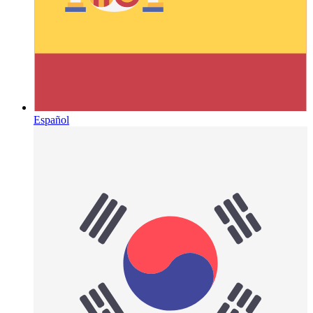
Español