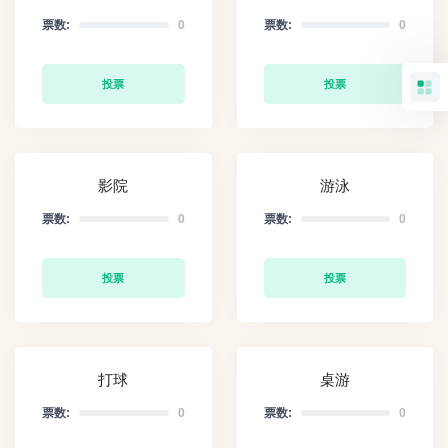
票数:
0
票数:
0
投票
投票
影院
游泳
票数:
0
票数:
0
投票
投票
打球
桌游
票数:
0
票数:
0