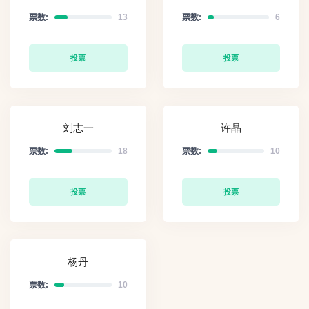
票数:
13
票数:
6
投票
投票
刘志一
许晶
票数:
18
票数:
10
投票
投票
杨丹
票数:
10