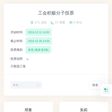
工会积极分子投票
271 浏览
57 票数
0 评论
开始时间
2019-12-11 14:00
截止时间
2019-12-26 14:00
投票规则
多选 (最多选3项)
投票说明
只能选三项
排名
邓青
朱莉