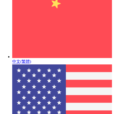
中文(繁體)