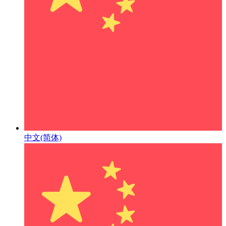
中文(简体)