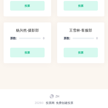
投票
投票
杨兴然-摄影部
王雪林-客服部
票数:
0
票数:
0
投票
投票
ZH
2026©
投票网
免费创建投票