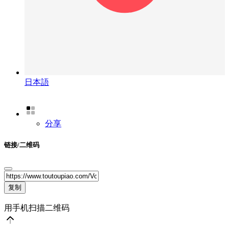
日本語
分享
链接/二维码
复制
用手机扫描二维码