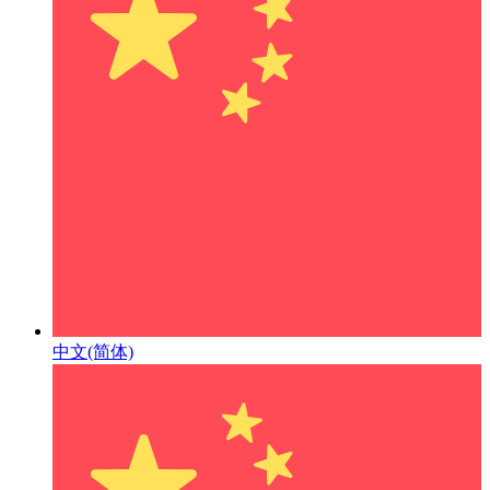
中文(简体)