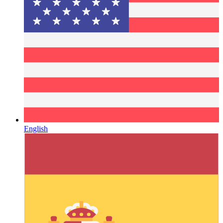
English