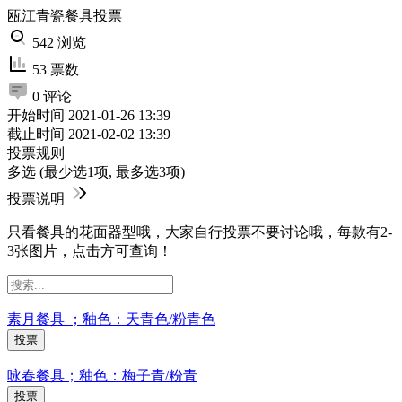
瓯江青瓷餐具投票
542 浏览
53 票数
0 评论
开始时间
2021-01-26 13:39
截止时间
2021-02-02 13:39
投票规则
多选 (最少选1项, 最多选3项)
投票说明
只看餐具的花面器型哦，大家自行投票不要讨论哦，每款有2-
3张图片，点击方可查询！
素月餐具 ；釉色：天青色/粉青色
投票
咏春餐具；釉色：梅子青/粉青
投票