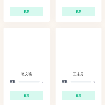
投票
投票
张文强
王志勇
票数:
0
票数:
0
投票
投票