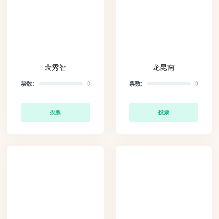
裴秀智
龙昆南
票数:
0
票数:
0
投票
投票