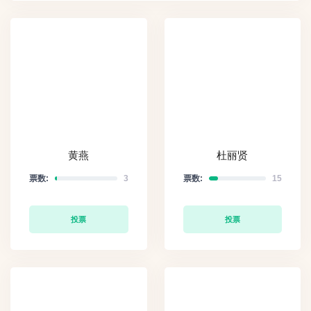
黄燕
杜丽贤
票数:
3
票数:
15
投票
投票