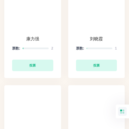
康力强
刘晓霞
票数:
2
票数:
1
投票
投票