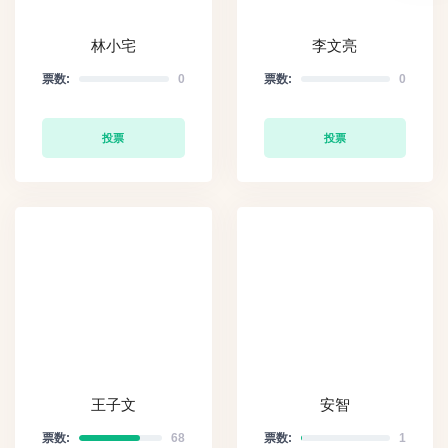
林小宅
李文亮
票数:
0
票数:
0
投票
投票
王子文
安智
票数:
68
票数:
1