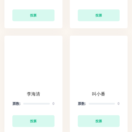
投票
投票
李海清
叫小番
票数:
0
票数:
0
投票
投票