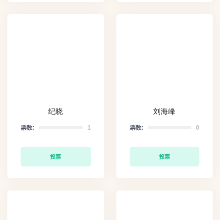
纪晓
刘海峰
票数:
1
票数:
0
投票
投票