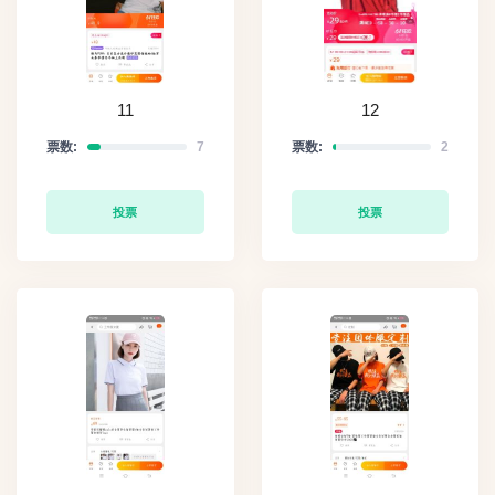
11
12
票数:
7
票数:
2
投票
投票