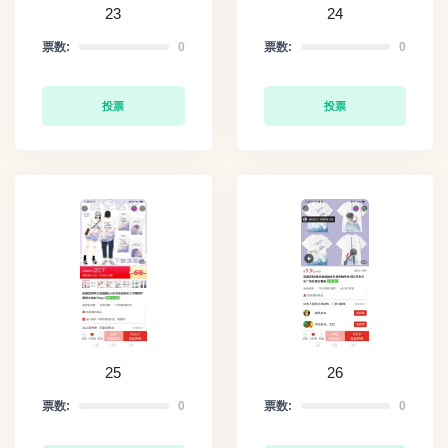
23
24
票数:
0
票数:
0
投票
投票
25
26
票数:
0
票数:
0