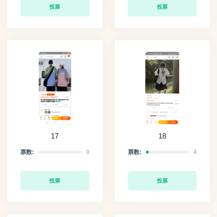
投票
投票
17
18
票数:
0
票数:
4
投票
投票