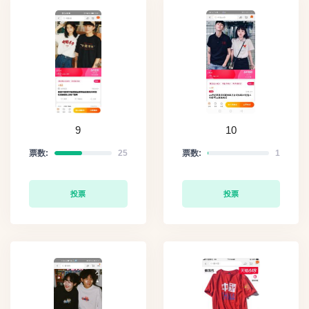
9
10
票数:
25
票数:
1
投票
投票