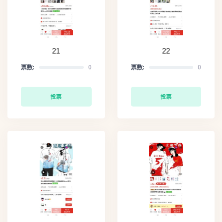
21
22
票数:
0
票数:
0
投票
投票