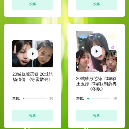
投票
投票
20城轨蒿语妍 20城轨
20城轨殷芯缘 20城轨
杨倩倩 《等雾散去》
王玉婷 20城轨刘蔚冉
《冬眠》
票数:
30
票数:
49
投票
投票