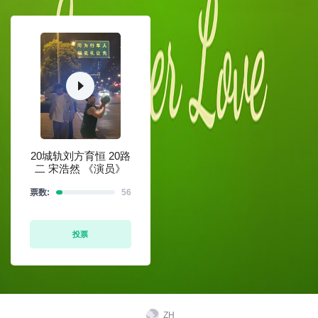
20城轨刘方育恒 20路
二 宋浩然 《演员》
票数:
56
投票
ZH