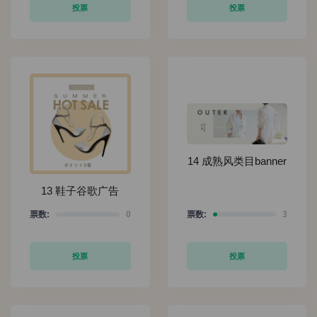
投票
投票
14 成熟风类目banner
13 鞋子谷歌广告
票数:
0
票数:
3
投票
投票