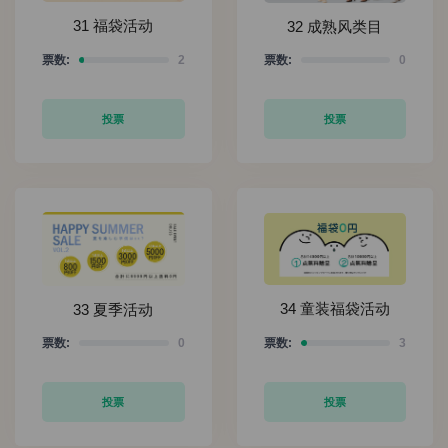
31 福袋活动
32 成熟风类目
票数:
2
票数:
0
投票
投票
34 童装福袋活动
33 夏季活动
票数:
0
票数:
3
投票
投票