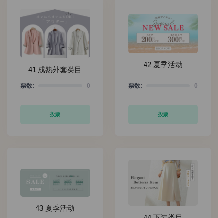
42 夏季活动
41 成熟外套类目
票数:
0
票数:
0
投票
投票
43 夏季活动
44 下装类目