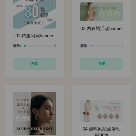
02 内衣站活动banner
01 特集闪购banner
票数:
2
票数:
1
投票
投票
04 成熟风站点活动
banner