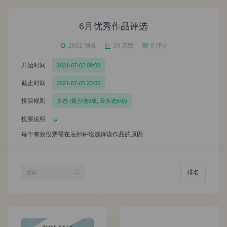
6月优秀作品评选
2862 浏览
39 票数
9 评论
开始时间
2021-07-02 09:00
截止时间
2021-07-05 23:55
投票规则
多选 (最少选3项, 最多选5项)
投票说明
每个有效投票需在底部评论选择该作品的原因
排名