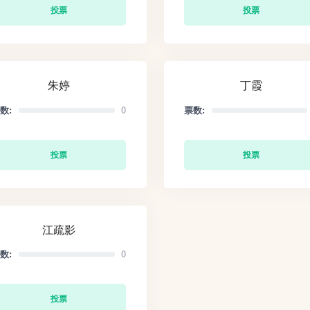
投票
投票
朱婷
丁霞
数:
0
票数:
投票
投票
江疏影
数:
0
投票