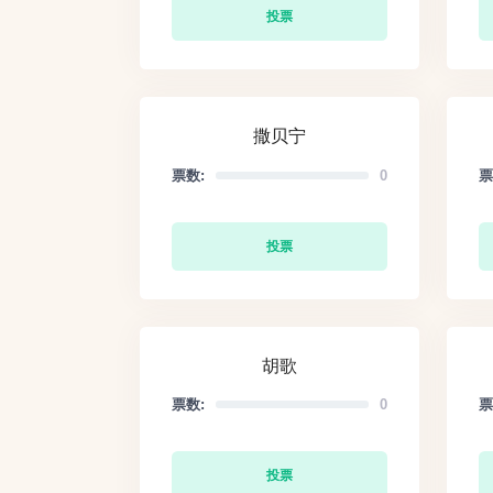
投票
撒贝宁
票数:
0
票
投票
胡歌
票数:
0
票
投票