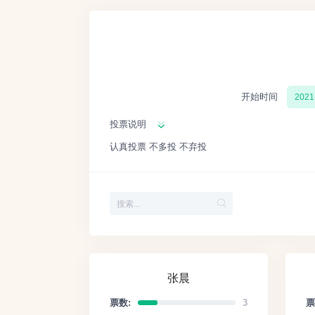
开始时间
2021
投票说明
认真投票 不多投 不弃投
张晨
票数:
3
票