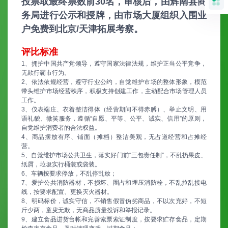
投票取最终票数前30名，审核后，由辉南县商
务局进行公示和授牌，由市场大厦组织入围业
户免费到北京/天津拓展考察。
评比标准
1、拥护中国共产党领导，遵守国家法律法规，维护正当公平竞争，
无欺行霸市行为。
2、依法依规经营，遵守行业公约，自觉维护市场的整体形象，模范
带头维护市场经营秩序，积极支持创建工作，主动配合市场管理人员
工作。
3、仪表端庄、衣着整洁得体（经营期间不得赤膊）、举止文明、用
语礼貌、微笑服务，遵循“自愿、平等、公平、诚实、信用”的原则，
自觉维护消费者的合法权益。
4、商品摆放有序、铺面（摊档）整洁美观，无占道经营和占摊经
营。
5、自觉维护市场公共卫生，落实好门前“三包责任制”，不乱扔果皮、
纸屑，垃圾实行桶装或袋装。
6、车辆按要求停放，不乱停乱放；
7、爱护公共消防器材，不损坏、圈占和埋压消防栓，不乱拉乱接电
线，按要求配置、更换灭火器材。
8、明码标价，诚实守信，不销售假冒伪劣商品，不以次充好，不短
斤少两，童叟无欺，无商品质量投诉和举报记录。
9、建立食品进货台帐和完善索票索证制度，按要求贮存食品，定期