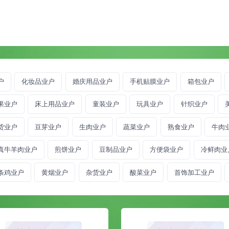
户
化妆品业户
婚庆用品业户
手机贴膜业户
箱包业户
果业户
床上用品业户
童装业户
玩具业户
针织业户
货业户
豆芽业户
生肉业户
蔬菜业户
熟食业户
牛肉
真牛羊肉业户
煎饼业户
豆制品业户
方便袋业户
冷鲜肉业
条鸡业户
黄烟业户
杂货业户
酸菜业户
首饰加工业户