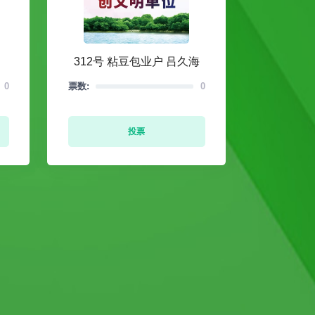
312号 粘豆包业户 吕久海
0
票数:
0
投票