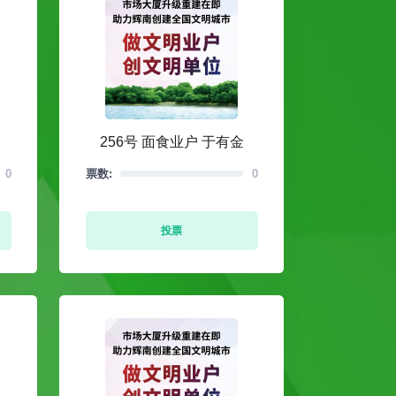
256号 面食业户 于有金
0
票数:
0
投票