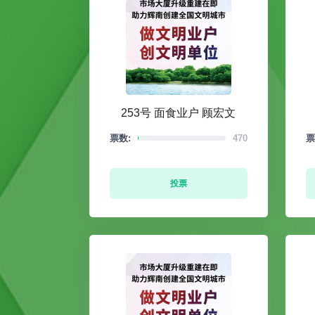
253号 面食业户 顾宏文
票数:
470
票
投票