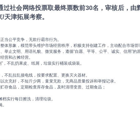
通过社会网络投票取最终票数前30名，审核后，由
/天津拓展考察。
护正当公平竞争，无欺行霸市行为。
的整体形象，模范带头维护市场经营秩序，积极支持创建工作，主动配合市场管
、举止文明、用语礼貌、微笑服务，遵循“自愿、平等、公平、诚实、信用”的
道经营和占摊经营。
制”，不乱扔果皮、纸屑，垃圾实行桶装或袋装。
栓，不乱拉乱接电线，按要求配置、更换灭火器材。
不以次充好，不短斤少两，童叟无欺，无商品质量投诉和举报记录。
求贮存食品，定期检查库存食品，及时清理变质、过期食品；
摊档实行每日擦洗，清理垃圾。
蝇。