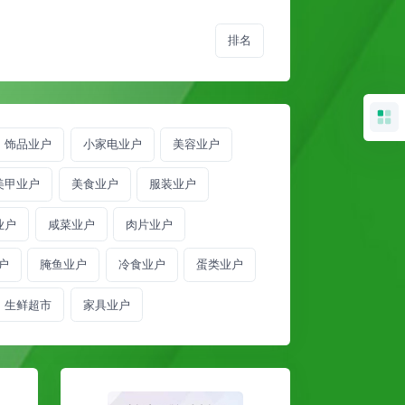
排名
饰品业户
小家电业户
美容业户
美甲业户
美食业户
服装业户
业户
咸菜业户
肉片业户
户
腌鱼业户
冷食业户
蛋类业户
生鲜超市
家具业户