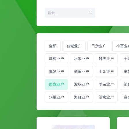
全部
鞋城业户
日杂业户
小百业
裁剪业户
水果业户
钟表业户
干
批发业户
鲜鱼业户
土杂业户
冻
面食业户
灌肠业户
羊杂业户
清
水果业户
海鲜业户
活禽业户
白