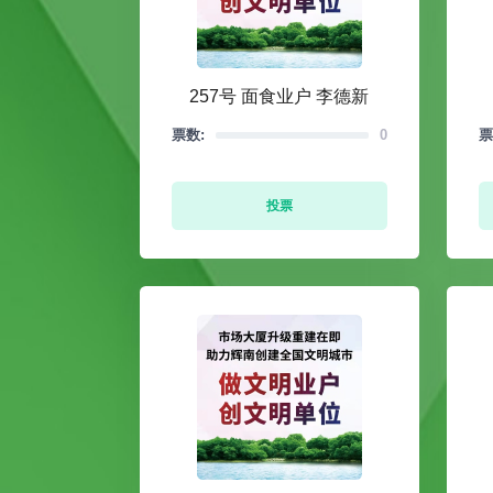
257号 面食业户 李德新
票数:
0
票
投票