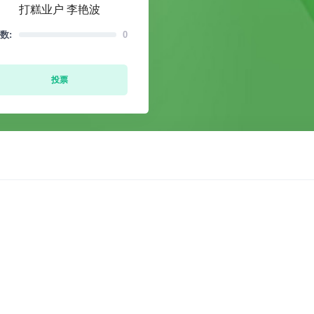
打糕业户 李艳波
数:
0
投票