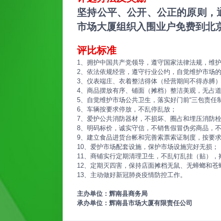
坚持公平、公开、公正的原则，
市场大厦组织入围业户免费到北京
评比标准
1、拥护中国共产党领导，遵守国家法律法规，维
2、依法依规经营，遵守行业公约，自觉维护市场
3、仪表端庄、衣着整洁得体（经营期间不得赤膊）
4、商品摆放有序、铺面（摊档）整洁美观，无占
5、自觉维护市场公共卫生，落实好门前“三包责任
6、车辆按要求停放，不乱停乱放；
7、爱护公共消防器材，不损坏、圈占和埋压消防
8、明码标价，诚实守信，不销售假冒伪劣商品，
9、建立食品进货台帐和完善索票索证制度，按要
10、爱护市场配套设施，保护市场设施完好无损；
11、商铺实行定期清理卫生，不乱钉乱挂（贴），
12、定期灭四害，保持店面摊档无鼠、无蟑螂和苍
13、主动做好新冠肺炎疫情防控工作。
主办单位：辉南县商务局
承办单位：辉南县市场大厦有限责任公司