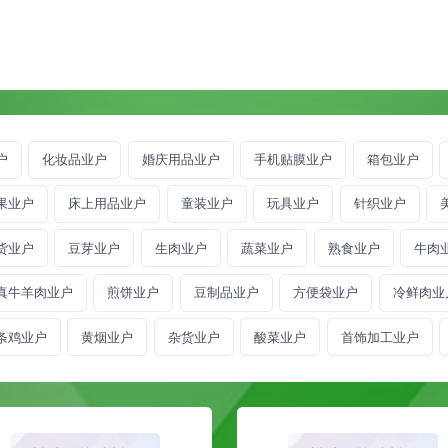
户
化妆品业户
婚庆用品业户
手机贴膜业户
箱包业户
果业户
床上用品业户
童装业户
玩具业户
针织业户
货业户
豆芽业户
生肉业户
蔬菜业户
熟食业户
牛肉
真牛羊肉业户
煎饼业户
豆制品业户
方便袋业户
冷鲜肉业
条鸡业户
黄烟业户
杂货业户
酸菜业户
首饰加工业户