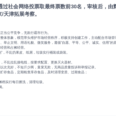
通过社会网络投票取最终票数前30名，审核后，由
/天津拓展考察。
护正当公平竞争，无欺行霸市行为。
的整体形象，模范带头维护市场经营秩序，积极支持创建工作，主动配合市场管
、举止文明、用语礼貌、微笑服务，遵循“自愿、平等、公平、诚实、信用”的
道经营和占摊经营。
制”，不乱扔果皮、纸屑，垃圾实行桶装或袋装。
栓，不乱拉乱接电线，按要求配置、更换灭火器材。
不以次充好，不短斤少两，童叟无欺，无商品质量投诉和举报记录。
求贮存食品，定期检查库存食品，及时清理变质、过期食品；
摊档实行每日擦洗，清理垃圾。
蝇。