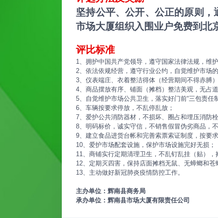
坚持公平、公开、公正的原则，
市场大厦组织入围业户免费到北京
评比标准
1、拥护中国共产党领导，遵守国家法律法规，维
2、依法依规经营，遵守行业公约，自觉维护市场
3、仪表端庄、衣着整洁得体（经营期间不得赤膊）
4、商品摆放有序、铺面（摊档）整洁美观，无占
5、自觉维护市场公共卫生，落实好门前“三包责任
6、车辆按要求停放，不乱停乱放；
7、爱护公共消防器材，不损坏、圈占和埋压消防
8、明码标价，诚实守信，不销售假冒伪劣商品，
9、建立食品进货台帐和完善索票索证制度，按要
10、爱护市场配套设施，保护市场设施完好无损；
11、商铺实行定期清理卫生，不乱钉乱挂（贴），
12、定期灭四害，保持店面摊档无鼠、无蟑螂和苍
13、主动做好新冠肺炎疫情防控工作。
主办单位：辉南县商务局
承办单位：辉南县市场大厦有限责任公司