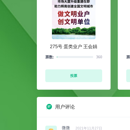
275号 蛋类业户 王会娟
票数:
360
票
投票
用户评论
微微
2021年11月27日