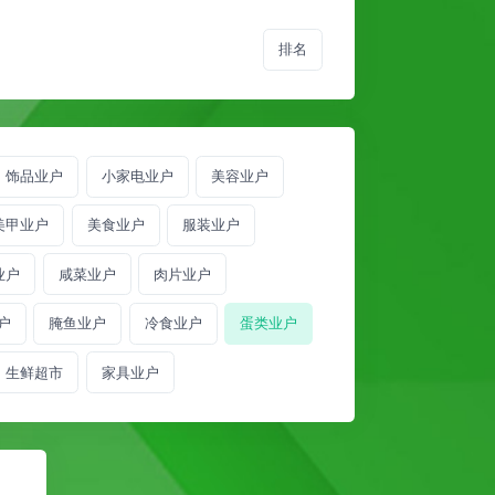
排名
饰品业户
小家电业户
美容业户
美甲业户
美食业户
服装业户
业户
咸菜业户
肉片业户
户
腌鱼业户
冷食业户
蛋类业户
生鲜超市
家具业户