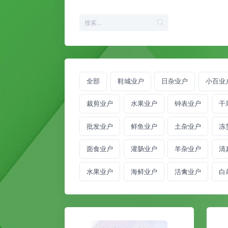
全部
鞋城业户
日杂业户
小百业
裁剪业户
水果业户
钟表业户
干
批发业户
鲜鱼业户
土杂业户
冻
面食业户
灌肠业户
羊杂业户
清
水果业户
海鲜业户
活禽业户
白