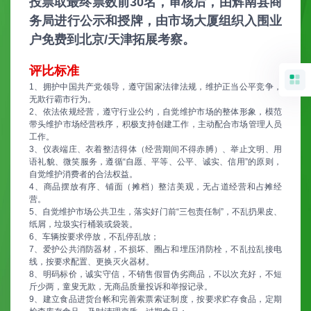
投票取最终票数前30名，审核后，由辉南县商
务局进行公示和授牌，由市场大厦组织入围业
户免费到北京/天津拓展考察。
评比标准
1、拥护中国共产党领导，遵守国家法律法规，维护正当公平竞争，
无欺行霸市行为。
2、依法依规经营，遵守行业公约，自觉维护市场的整体形象，模范
带头维护市场经营秩序，积极支持创建工作，主动配合市场管理人员
工作。
3、仪表端庄、衣着整洁得体（经营期间不得赤膊）、举止文明、用
语礼貌、微笑服务，遵循“自愿、平等、公平、诚实、信用”的原则，
自觉维护消费者的合法权益。
4、商品摆放有序、铺面（摊档）整洁美观，无占道经营和占摊经
营。
5、自觉维护市场公共卫生，落实好门前“三包责任制”，不乱扔果皮、
纸屑，垃圾实行桶装或袋装。
6、车辆按要求停放，不乱停乱放；
7、爱护公共消防器材，不损坏、圈占和埋压消防栓，不乱拉乱接电
线，按要求配置、更换灭火器材。
8、明码标价，诚实守信，不销售假冒伪劣商品，不以次充好，不短
斤少两，童叟无欺，无商品质量投诉和举报记录。
9、建立食品进货台帐和完善索票索证制度，按要求贮存食品，定期