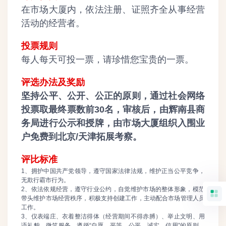
在市场大厦内，依法注册、证照齐全从事经营
活动的经营者。
投票规则
每人每天可投一票，请珍惜您宝贵的一票。
评选办法及奖励
坚持公平、公开、公正的原则，通过社会网络
投票取最终票数前30名，审核后，由辉南县商
务局进行公示和授牌，由市场大厦组织入围业
户免费到北京/天津拓展考察。
评比标准
1、拥护中国共产党领导，遵守国家法律法规，维护正当公平竞争，
无欺行霸市行为。
2、依法依规经营，遵守行业公约，自觉维护市场的整体形象，模范
带头维护市场经营秩序，积极支持创建工作，主动配合市场管理人员
工作。
3、仪表端庄、衣着整洁得体（经营期间不得赤膊）、举止文明、用
语礼貌、微笑服务，遵循“自愿、平等、公平、诚实、信用”的原则，