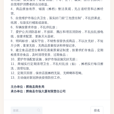
自觉维护消费者的合法权益。
4、商品摆放有序、铺面（摊档）整洁美观，无占道经营和占摊经
营。
5、自觉维护市场公共卫生，落实好门前“三包责任制”，不乱扔果皮、
纸屑，垃圾实行桶装或袋装。
6、车辆按要求停放，不乱停乱放；
7、爱护公共消防器材，不损坏、圈占和埋压消防栓，不乱拉乱接电
线，按要求配置、更换灭火器材。
8、明码标价，诚实守信，不销售假冒伪劣商品，不以次充好，不短
斤少两，童叟无欺，无商品质量投诉和举报记录。
9、建立食品进货台帐和完善索票索证制度，按要求贮存食品，定期
检查库存食品，及时清理变质、过期食品；
10、爱护市场配套设施，保护市场设施完好无损；
11、商铺实行定期清理卫生，不乱钉乱挂（贴），摊档实行每日擦
洗，清理垃圾。
12、定期灭四害，保持店面摊档无鼠、无蟑螂和苍蝇。
13、主动做好新冠肺炎疫情防控工作。
主办单位：辉南县商务局
承办单位：辉南县市场大厦有限责任公司
排名