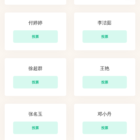
付婷婷
李洁茹
投票
投票
徐超群
王艳
投票
投票
张名玉
邓小丹
投票
投票