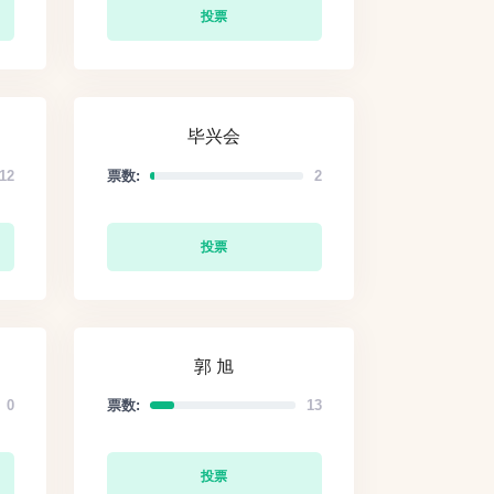
投票
毕兴会
12
票数:
2
投票
郭 旭
0
票数:
13
投票