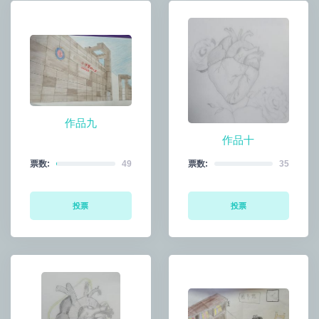
作品九
作品十
票数:
49
票数:
35
投票
投票