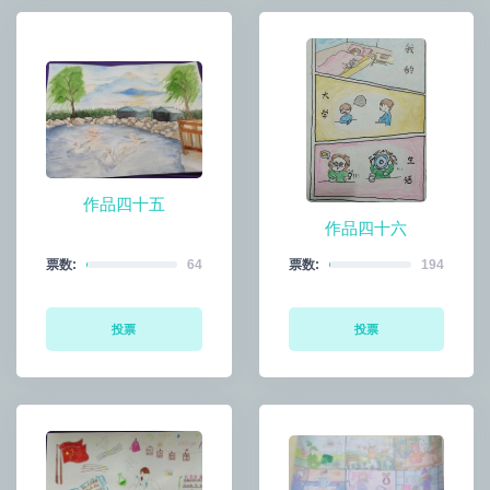
作品四十五
作品四十六
票数:
64
票数:
194
投票
投票