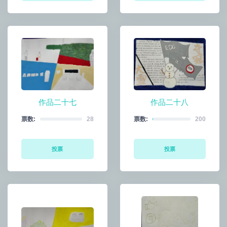
作品二十七
作品二十八
票数:
28
票数:
200
投票
投票