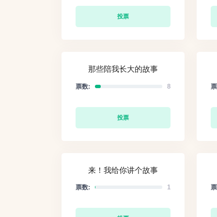
投票
那些陪我长大的故事
票数:
8
票
投票
来！我给你讲个故事
票数:
1
票