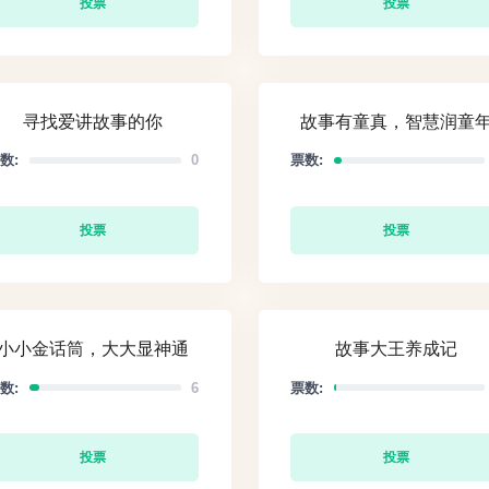
投票
投票
寻找爱讲故事的你
故事有童真，智慧润童
数:
0
票数:
投票
投票
小小金话筒，大大显神通
故事大王养成记
数:
6
票数:
投票
投票