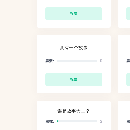
投票
我有一个故事
票数:
0
票
投票
谁是故事大王？
票数:
2
票