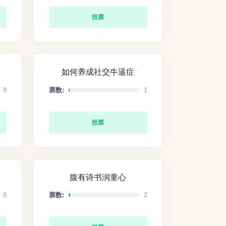
投票
如何养成社交牛逼症
0
票数:
1
投票
腹有诗书润童心
0
票数:
2