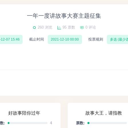
一年一度讲故事大赛主题征集
260 浏览
95 票数
0 评论
截止时间
投票规则
-12-07 15:46
2021-12-10 00:00
多选 (最少选
好故事陪你过年
故事大王，请指教
数:
4
票数: