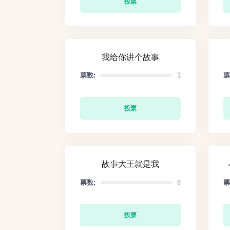
投票
我给你讲个故事
票数:
1
票
投票
故事大王就是我
票数:
0
票
投票