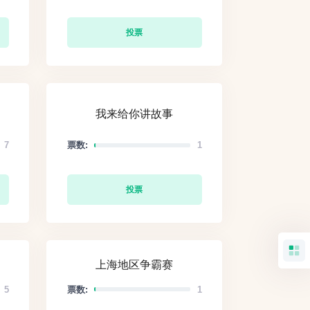
投票
我来给你讲故事
7
票数:
1
投票
上海地区争霸赛
5
票数:
1