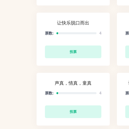
让快乐脱口而出
票数:
4
票
投票
声真，情真，童真
票数:
4
票
投票