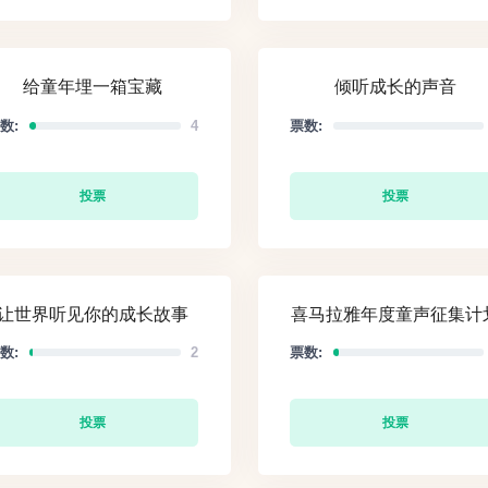
给童年埋一箱宝藏
倾听成长的声音
数:
4
票数:
投票
投票
让世界听见你的成长故事
喜马拉雅年度童声征集计
数:
2
票数:
投票
投票