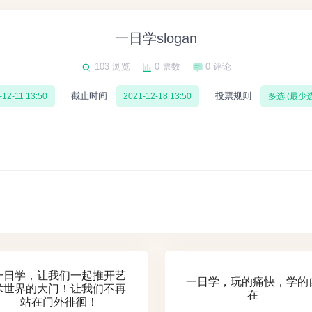
一日学slogan
103 浏览
0 票数
0 评论
截止时间
投票规则
-12-11 13:50
2021-12-18 13:50
多选 (最少选
一日学，让我们一起推开艺
一日学，玩的痛快，学的
术世界的大门！让我们不再
在
站在门外徘徊！