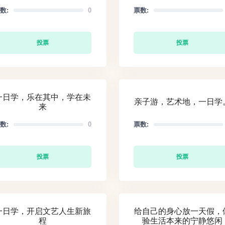
数:
0
票数:
投票
投票
一日学，乐在其中，学在未
亲子游，艺术地，一日学
来
数:
0
票数:
投票
投票
一日学，开启文艺人生新旅
给自己的身心放一天假，
程
验生活本来的宁静悠闲