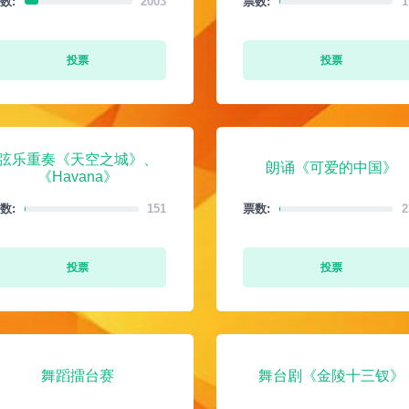
数:
2003
票数:
1
投票
投票
弦乐重奏《天空之城》、
朗诵《可爱的中国》
《Havana》
数:
151
票数:
2
投票
投票
舞蹈擂台赛
舞台剧《金陵十三钗》