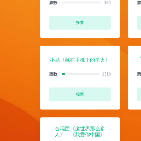
票数:
164
票
投票
小品《藏在手机里的星火》
票数:
1310
票
投票
合唱团《这世界那么多
人》、《我爱你中国》