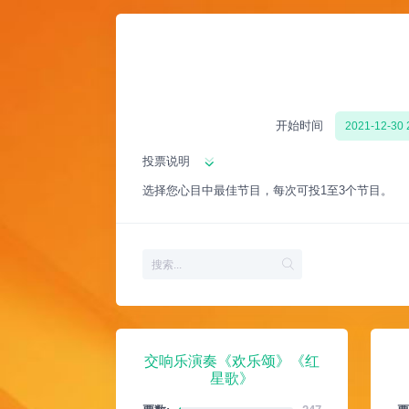
开始时间
2021-12-30 
投票说明
选择您心目中最佳节目，每次可投1至3个节目。
交响乐演奏《欢乐颂》《红
星歌》