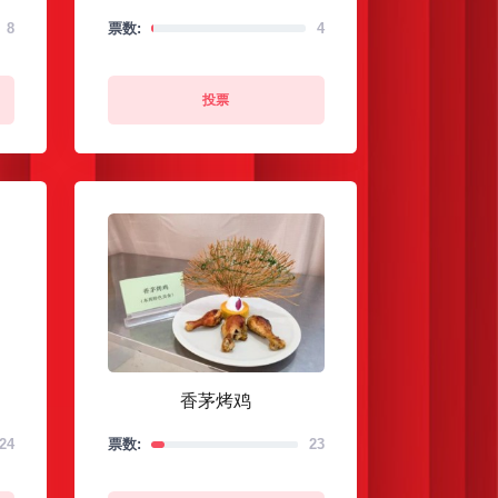
8
票数:
4
投票
香茅烤鸡
24
票数:
23