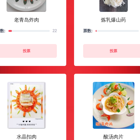
老青岛炸肉
炼乳爆山药
数:
22
票数:
投票
投票
水晶扣肉
酸汤肉片