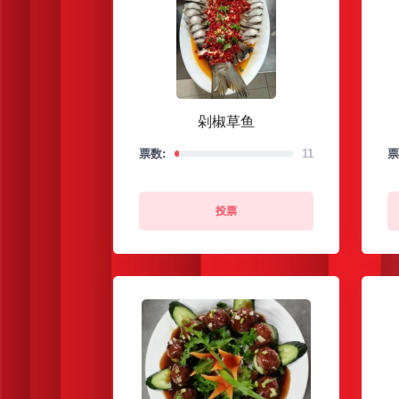
剁椒草鱼
票数:
11
票
投票