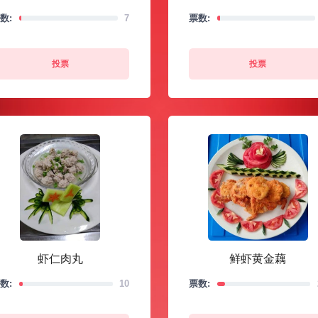
数:
7
票数:
投票
投票
虾仁肉丸
鲜虾黄金藕
数:
10
票数: