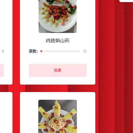
鸡翅焗山药
6
票数:
11
投票