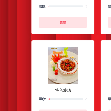
票数:
3
票
投票
特色炒鸡
票数:
8
票