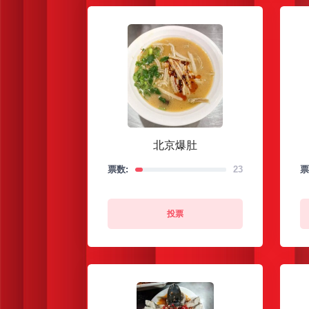
北京爆肚
票数:
23
票
投票