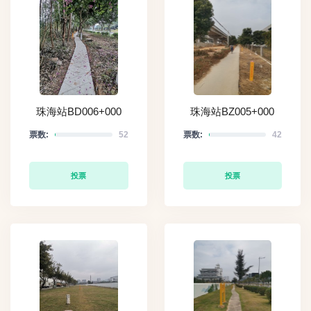
珠海站BD006+000
珠海站BZ005+000
票数:
52
票数:
42
投票
投票