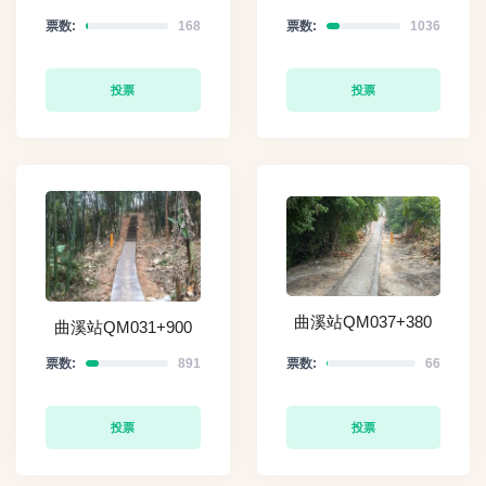
票数:
168
票数:
1036
投票
投票
曲溪站QM037+380
曲溪站QM031+900
票数:
891
票数:
66
投票
投票