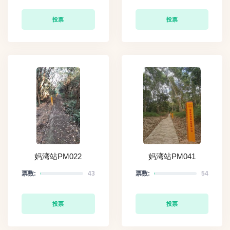
投票
投票
妈湾站PM022
妈湾站PM041
票数:
43
票数:
54
投票
投票