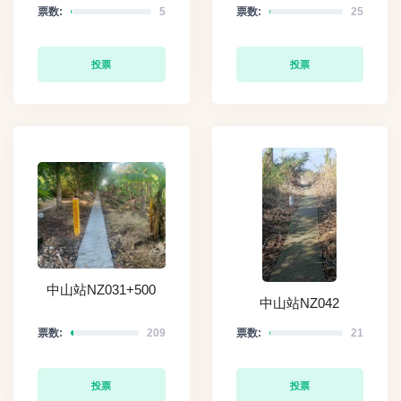
票数:
5
票数:
25
投票
投票
中山站NZ031+500
中山站NZ042
票数:
209
票数:
21
投票
投票