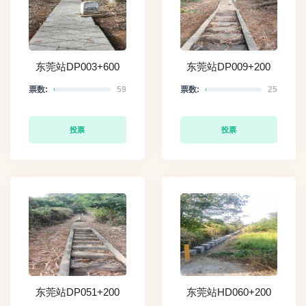
东莞站DP009+200
东莞站DP003+600
票数:
59
票数:
25
投票
投票
东莞站DP051+200
东莞站HD060+200