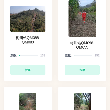
梅州站QM088-
QM089
梅州站QM098-
QM099
票数:
138
票数:
152
投票
投票