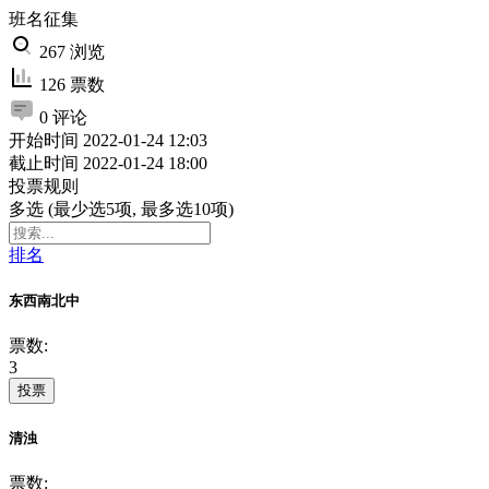
班名征集
267 浏览
126 票数
0 评论
开始时间
2022-01-24 12:03
截止时间
2022-01-24 18:00
投票规则
多选 (最少选5项, 最多选10项)
排名
东西南北中
票数:
3
投票
清浊
票数: