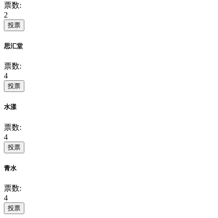
票数:
2
投票
思汇堂
票数:
4
投票
水漾
票数:
4
投票
青水
票数:
4
投票