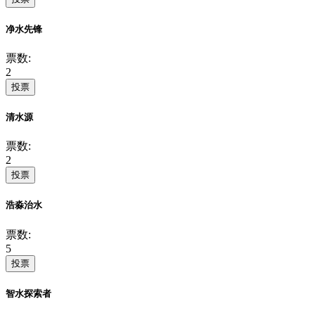
净水先锋
票数:
2
投票
清水源
票数:
2
投票
浩淼治水
票数:
5
投票
智水探索者