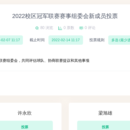
2022校区冠军联赛赛事组委会新成员投票
80 浏览
0 票数
0 评论
截止时间
投票规则
-02-07 11:17
2022-02-14 11:17
多选 (最少选
军联赛组委会，共同评估球队、协商联赛提议和其他事项
许永欣
梁旭雄
投票
投票