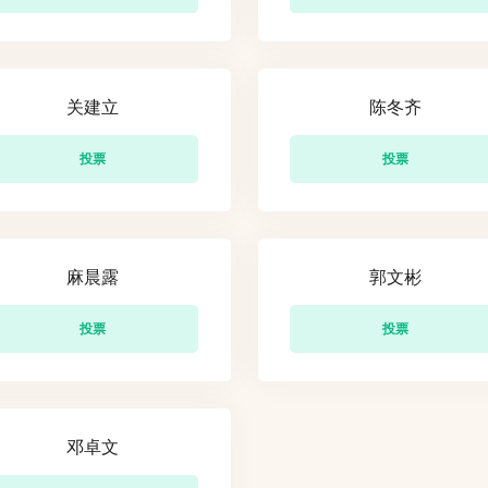
关建立
陈冬齐
投票
投票
麻晨露
郭文彬
投票
投票
邓卓文