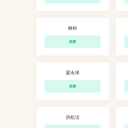
林科
投票
梁永泽
投票
洪松洁