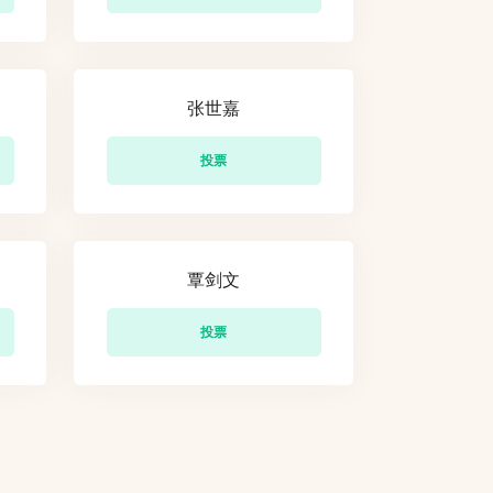
张世嘉
投票
覃剑文
投票