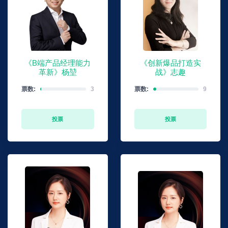
《B端产品经理能力
《创新爆品打造实
革新》杨堃
战》志趣
票数:
3
票数:
9
投票
投票