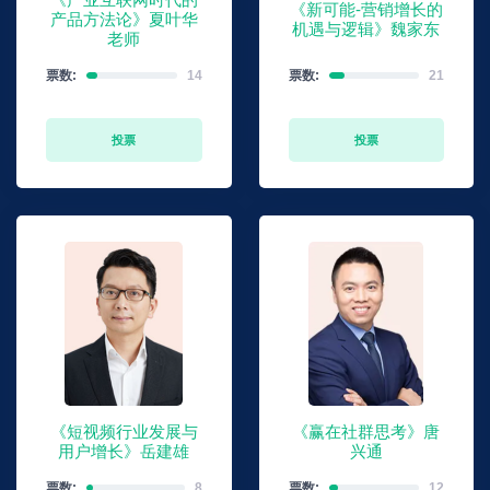
《新可能-营销增长的
产品方法论》夏叶华
机遇与逻辑》魏家东
老师
票数:
14
票数:
21
投票
投票
《短视频行业发展与
《赢在社群思考》唐
用户增长》岳建雄
兴通
票数:
8
票数:
12