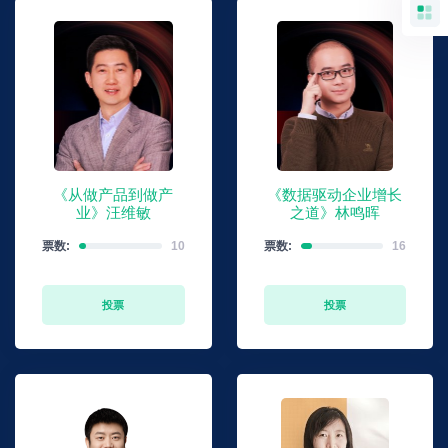
《从做产品到做产
《数据驱动企业增长
业》汪维敏
之道》林鸣晖
票数:
10
票数:
16
投票
投票