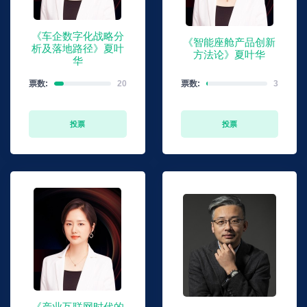
《车企数字化战略分
《智能座舱产品创新
析及落地路径》夏叶
方法论》夏叶华
华
票数:
20
票数:
3
投票
投票
《产业互联网时代的