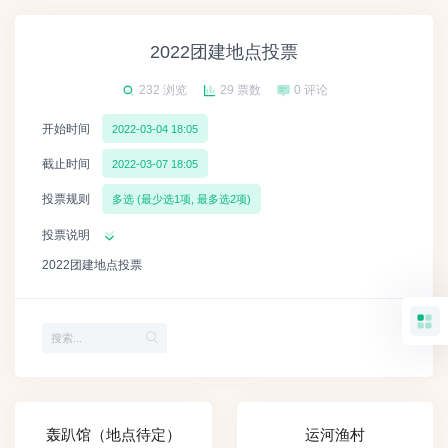
2022团建地点投票
232 浏览
29 票数
0 评论
开始时间
2022-03-04 18:05
截止时间
2022-03-07 18:05
投票规则
多选 (最少选1项, 最多选2项)
投票说明
2022团建地点投票
轰趴馆（地点待定）
运河渔村