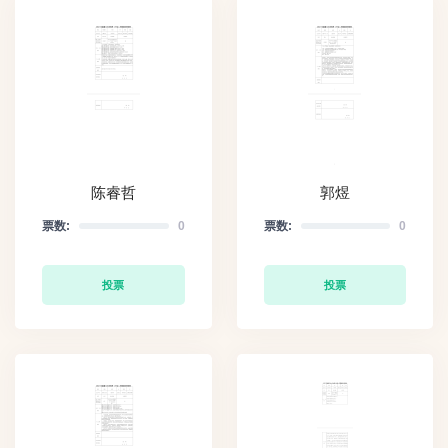
陈睿哲
郭煜
票数:
0
票数:
0
投票
投票