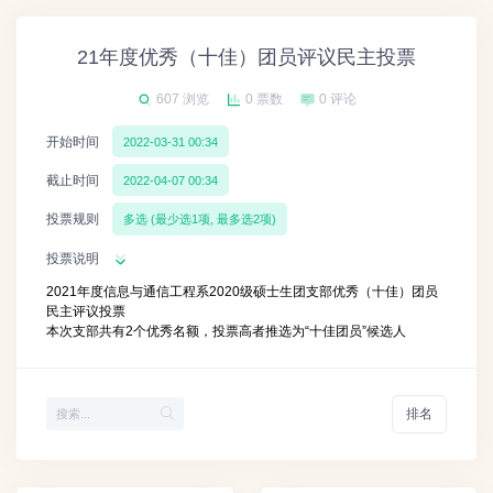
21年度优秀（十佳）团员评议民主投票
607 浏览
0 票数
0 评论
开始时间
2022-03-31 00:34
截止时间
2022-04-07 00:34
投票规则
多选 (最少选1项, 最多选2项)
投票说明
2021年度信息与通信工程系2020级硕士生团支部优秀（十佳）团员
民主评议投票
本次支部共有2个优秀名额，投票高者推选为“十佳团员”候选人
排名