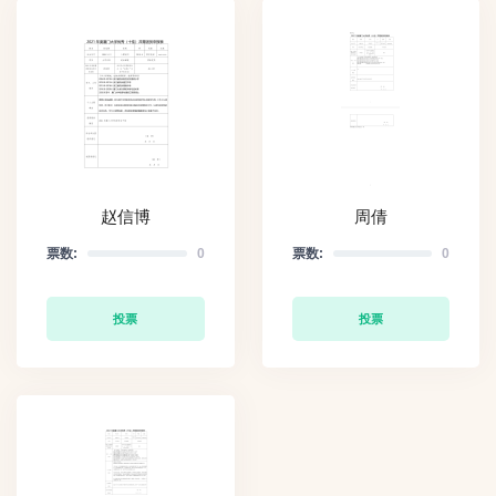
赵信博
周倩
票数:
0
票数:
0
投票
投票