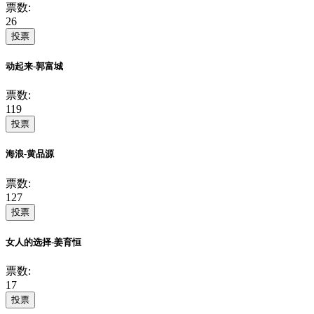
票数:
26
投票
动起来-郭富城
票数:
119
投票
海浪-黄品源
票数:
127
投票
女人的选择-姜育恒
票数:
17
投票