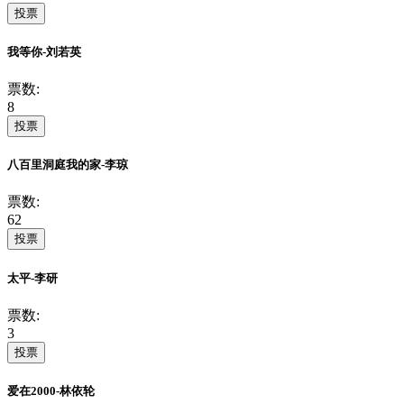
投票
我等你-刘若英
票数:
8
投票
八百里洞庭我的家-李琼
票数:
62
投票
太平-李研
票数:
3
投票
爱在2000-林依轮