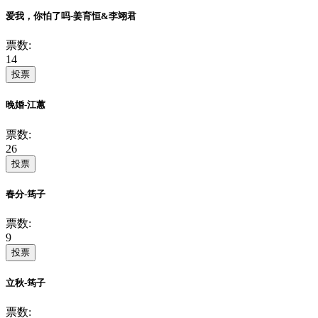
爱我，你怕了吗-姜育恒&李翊君
票数:
14
投票
晚婚-江蕙
票数:
26
投票
春分-筠子
票数:
9
投票
立秋-筠子
票数: