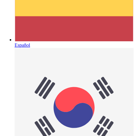
Español