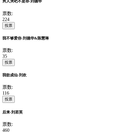
男人哭吧不是罪-刘德华
票数:
224
投票
我不够爱你-刘德华&陈慧琳
票数:
35
投票
我欲成仙-刘欢
票数:
116
投票
后来-刘若英
票数:
460