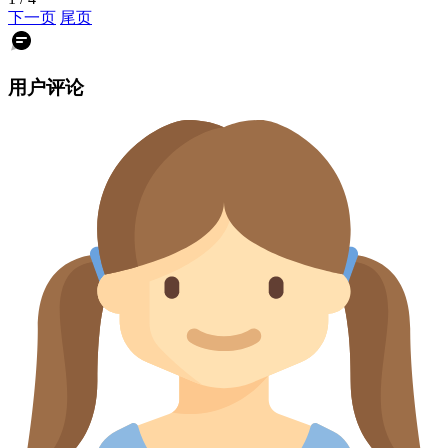
下一页
尾页
用户评论