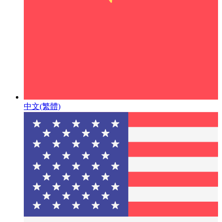
中文(繁體)