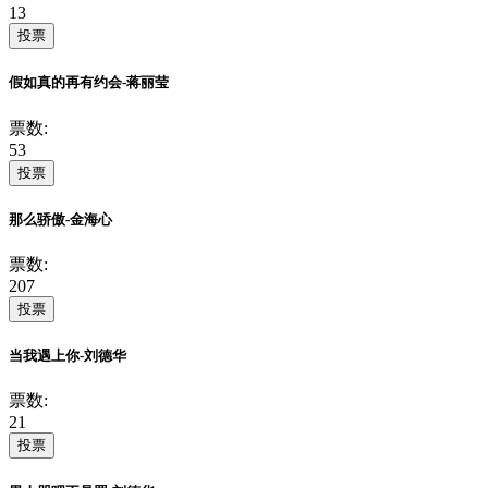
13
投票
假如真的再有约会-蒋丽莹
票数:
53
投票
那么骄傲-金海心
票数:
207
投票
当我遇上你-刘德华
票数:
21
投票