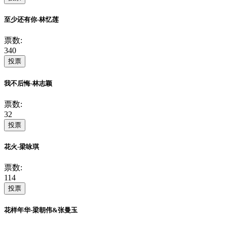
至少还有你-林忆莲
票数:
340
投票
我不后悔-林志颖
票数:
32
投票
花火-梁咏琪
票数:
114
投票
花样年华-梁朝伟&张曼玉