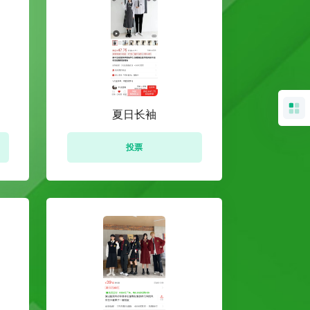
夏日长袖
投票