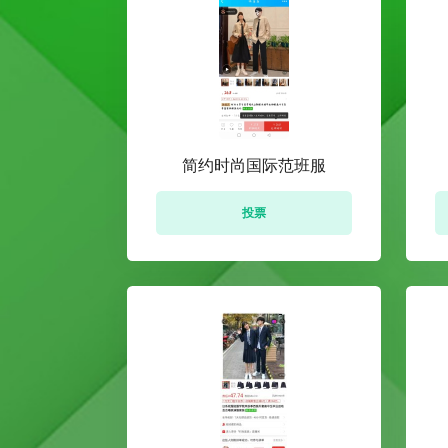
简约时尚国际范班服
投票