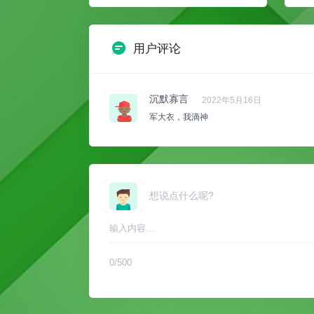
用户评论
沉默寡言
2022年5月16日
军大衣，我滴神
想说点什么呢?
0
/500