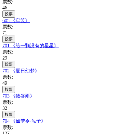
票数:
46
投票
605 《牢笼》
票数:
71
投票
701 《给一颗没有的星星》
票数:
29
投票
702 《夏日幻梦》
票数:
49
投票
703 《致谷雨》
票数:
32
投票
704 《如梦令·泓予》
票数:
127