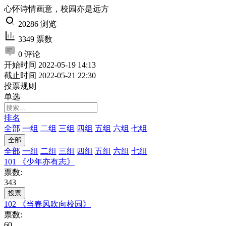
心怀诗情画意，校园亦是远方
20286 浏览
3349 票数
0 评论
开始时间
2022-05-19 14:13
截止时间
2022-05-21 22:30
投票规则
单选
排名
全部
一组
二组
三组
四组
五组
六组
七组
全部
全部
一组
二组
三组
四组
五组
六组
七组
101 《少年亦有志》
票数:
343
投票
102 《当春风吹向校园》
票数:
60