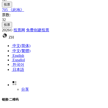
投票
705 《此地》
票数:
32
投票
2026©
投票网
免费创建投票
ZH
中文(简体)
中文(繁體)
English
Español
한국어
日本語
分享
链接/二维码