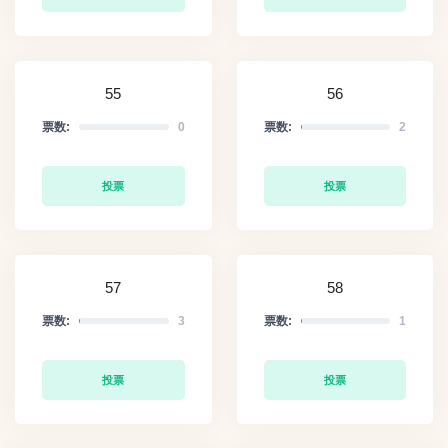
55
56
票数:
0
票数:
2
投票
投票
57
58
票数:
3
票数:
1
投票
投票