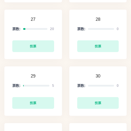
27
28
票数:
20
票数:
0
投票
投票
29
30
票数:
5
票数:
0
投票
投票