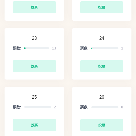
投票
投票
23
24
票数:
13
票数:
1
投票
投票
25
26
票数:
2
票数:
0
投票
投票