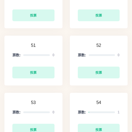
投票
投票
51
52
票数:
0
票数:
0
投票
投票
53
54
票数:
0
票数:
1
投票
投票