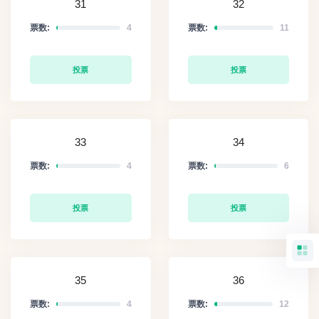
31
32
票数:
4
票数:
11
投票
投票
33
34
票数:
4
票数:
6
投票
投票
35
36
票数:
4
票数:
12