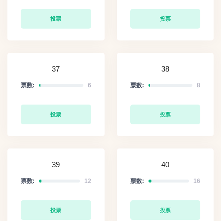
投票
投票
37
38
票数:
6
票数:
8
投票
投票
39
40
票数:
12
票数:
16
投票
投票