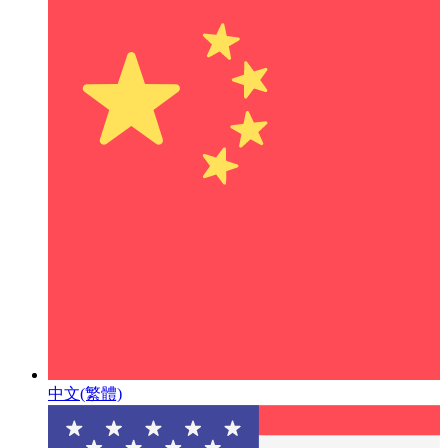
中文(繁體)