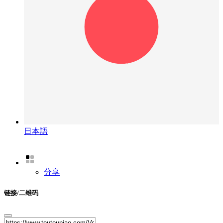
日本語
分享
链接/二维码