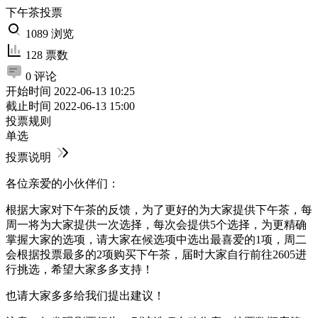
下午茶投票
1089 浏览
128 票数
0 评论
开始时间
2022-06-13 10:25
截止时间
2022-06-13 15:00
投票规则
单选
投票说明
各位亲爱的小伙伴们：
根据大家对下午茶的反馈，为了更好的为大家提供下午茶，每
周一将为大家提供一次选择，每次会提供5个选择，为更精确
掌握大家的选项，请大家在候选项中选出最喜爱的1项，周二
会根据投票最多的2项购买下午茶，届时大家自行前往2605进
行挑选，希望大家多多支持！
也请大家多多给我们提出建议！