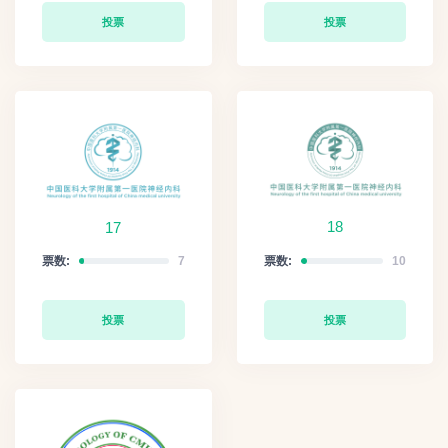
投票
投票
18
17
票数:
7
票数:
10
投票
投票