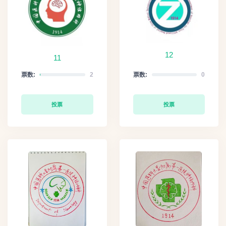
12
11
票数:
2
票数:
0
投票
投票