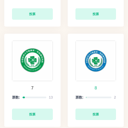
投票
投票
7
8
票数:
13
票数:
2
投票
投票