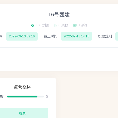
16号团建
185 浏览
6 票数
0 评论
间
截止时间
投票规则
2022-09-13 09:16
2022-09-13 14:15
露营烧烤
数:
5
投票