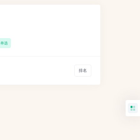
单选
排名