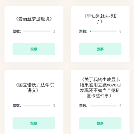
《早知道就去挖矿
《爱丽丝梦游魔境》
了》
票数:
1
票数:
8
投票
投票
《关于我转生成显卡
《国立诺沃咒法学院
结果被用去跑novelai
讲义》
发现还不如当个挖矿
显卡这件事》
票数:
3
票数:
4
投票
投票