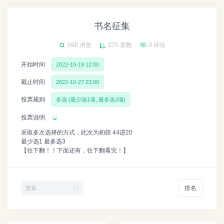
书名征集
596 浏览
275 票数
0 评论
开始时间
2022-10-19 12:00
截止时间
2022-10-27 23:00
投票规则
多选 (最少选1项, 最多选3项)
投票说明
采取多次选择的方式，此次为初筛 44进20
最少选1 最多选3
【往下翻！！下面还有，往下翻看完！】
排名