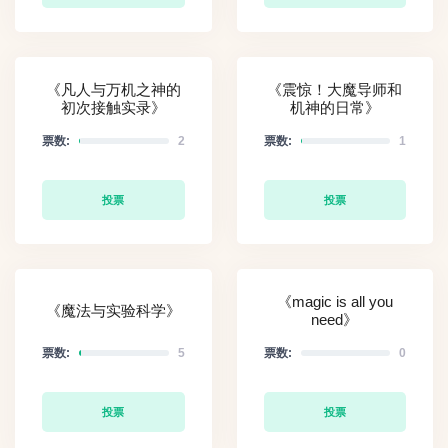
《凡人与万机之神的
《震惊！大魔导师和
初次接触实录》
机神的日常》
票数:
2
票数:
1
投票
投票
《magic is all you
《魔法与实验科学》
need》
票数:
5
票数:
0
投票
投票