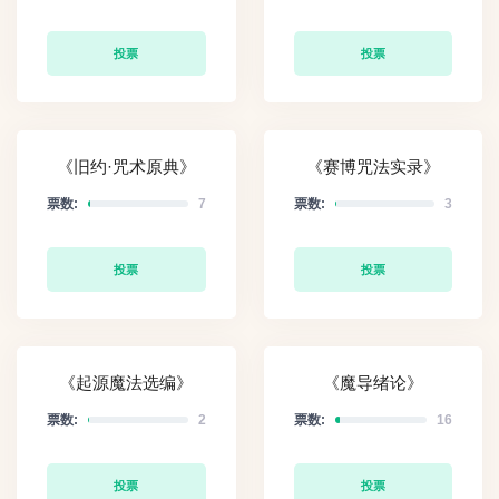
投票
投票
《旧约·咒术原典》
《赛博咒法实录》
票数:
7
票数:
3
投票
投票
《起源魔法选编》
《魔导绪论》
票数:
2
票数:
16
投票
投票