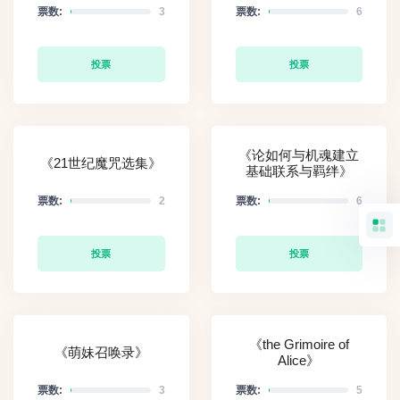
票数:
3
票数:
6
投票
投票
《论如何与机魂建立
《21世纪魔咒选集》
基础联系与羁绊》
票数:
2
票数:
6
投票
投票
《the Grimoire of
《萌妹召唤录》
Alice》
票数:
3
票数:
5