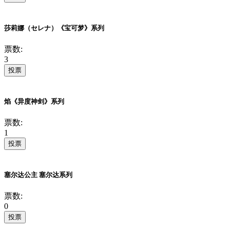
莎莉娜（セレナ）《宝可梦》系列
票数:
3
投票
焰《异度神剑》系列
票数:
1
投票
塞尔达公主 塞尔达系列
票数:
0
投票