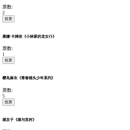
票数:
2
投票
康娜·卡姆依《小林家的龙女仆》
票数:
1
投票
樱岛麻衣《青春猪头少年系列》
票数:
5
投票
堀京子《堀与宫村》