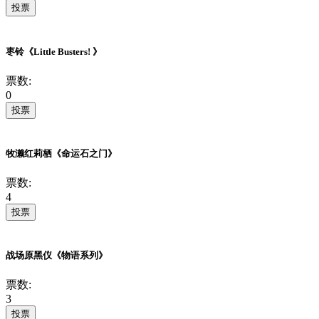
投票
枣铃《Little Busters! 》
票数:
0
投票
牧濑红莉栖《命运石之门》
票数:
4
投票
战场原黑仪《物语系列》
票数:
3
投票