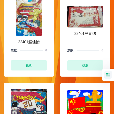
22401严青燏
22401赵佳怡
票数:
0
票数:
0
投票
投票