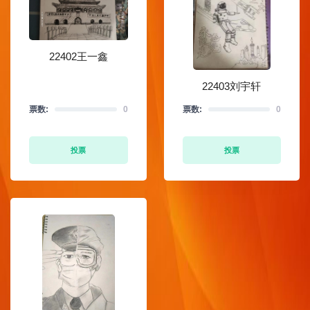
22402王一鑫
22403刘宇轩
票数:
0
票数:
0
投票
投票