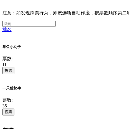
注意：如发现刷票行为，则该选项自动作废，按票数顺序第二
排名
章鱼小丸子
票数:
11
投票
一只酸奶牛
票数:
35
投票