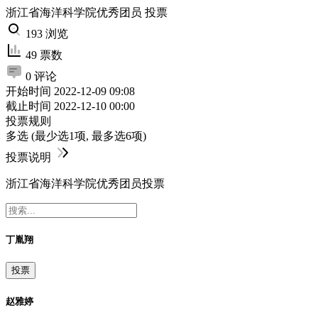
浙江省海洋科学院优秀团员 投票
193 浏览
49 票数
0 评论
开始时间
2022-12-09 09:08
截止时间
2022-12-10 00:00
投票规则
多选 (最少选1项, 最多选6项)
投票说明
浙江省海洋科学院优秀团员投票
丁胤翔
投票
赵雅婷