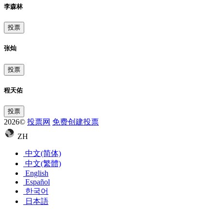
李森林
投票
张灿
投票
程天佑
投票
2026©
投票网
免费创建投票
ZH
中文(简体)
中文(繁體)
English
Español
한국어
日本語