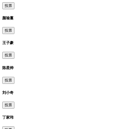
投票
颜瑜蔓
投票
王子豪
投票
陈星烨
投票
刘小奇
投票
丁家玮