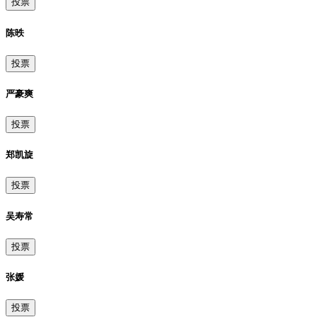
投票
陈昳
投票
严豪爽
投票
郑凯旋
投票
吴寿常
投票
张媛
投票