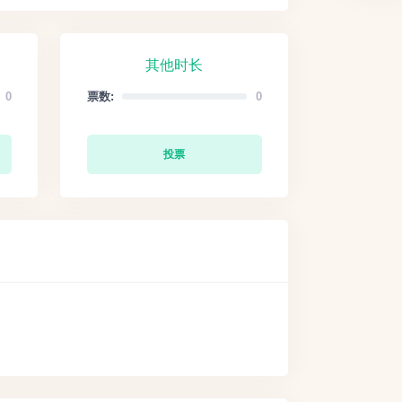
其他时长
0
票数:
0
投票