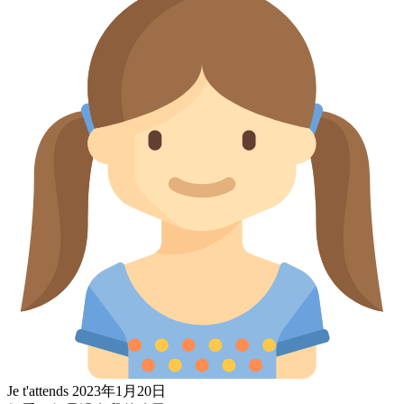
Je t'attends
2023年1月20日