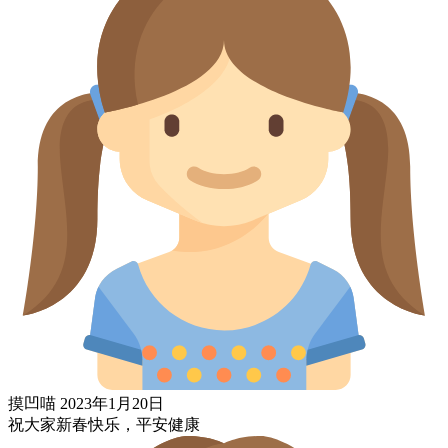
摸凹喵
2023年1月20日
祝大家新春快乐，平安健康