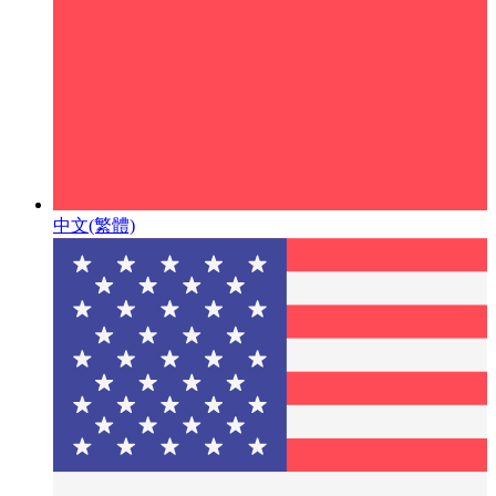
中文(繁體)