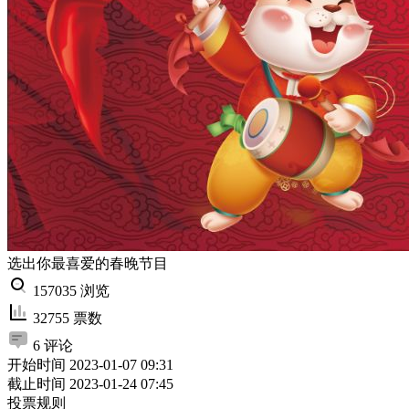
选出你最喜爱的春晚节目
157035 浏览
32755 票数
6 评论
开始时间
2023-01-07 09:31
截止时间
2023-01-24 07:45
投票规则