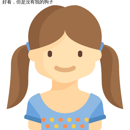
好看，但是没有我的狗子