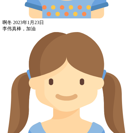
啊冬
2023年1月23日
李伟真棒，加油