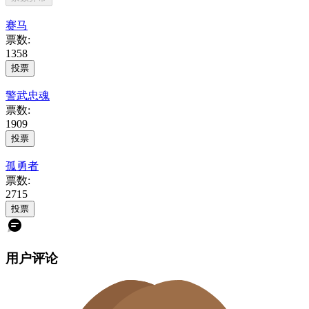
赛马
票数:
1358
投票
警武忠魂
票数:
1909
投票
孤勇者
票数:
2715
投票
用户评论