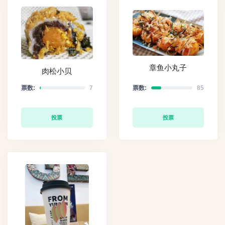
章鱼小丸子
肉松小贝
票数:
7
票数:
85
投票
投票