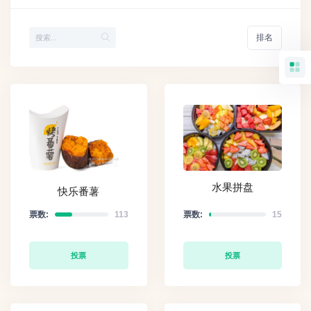
排名
水果拼盘
快乐番薯
票数:
113
票数:
15
投票
投票