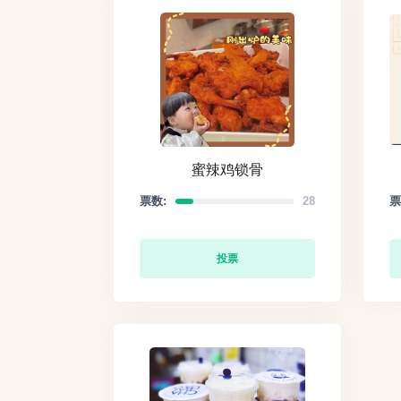
蜜辣鸡锁骨
票数:
28
票
投票