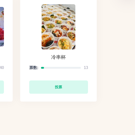
冷串杯
40
票数:
13
投票