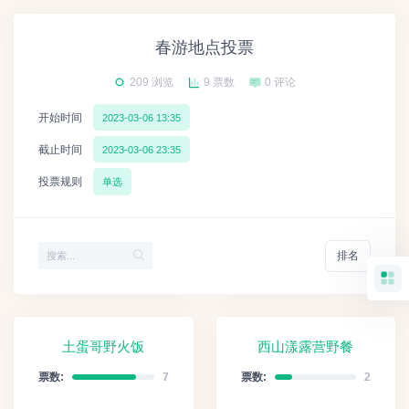
春游地点投票
209 浏览
9 票数
0 评论
开始时间
2023-03-06 13:35
截止时间
2023-03-06 23:35
投票规则
单选
排名
土蛋哥野火饭
西山漾露营野餐
票数:
7
票数:
2