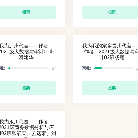
投票
投票
我为泸州代言——作者：
我为我的家乡贵州代言—
2021级大数据与审计01班
作者：2021级大数据与
潘建华
计02班杨丽
数:
27
票数:
1
投票
投票
我为永川代言——作者：
2021级商务数据分析与应
用02班张颖民、姜远豪、刘