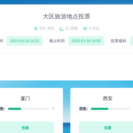
大区旅游地点投票
194 浏览
22 票数
0 评论
间
截止时间
投票规则
2023-03-18 14:22
2023-03-18 18:00
厦门
西安
数:
7
票数:
投票
投票